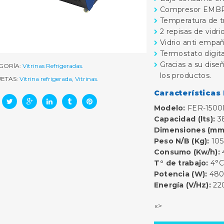
Compresor EMB
Temperatura de t
2 repisas de vidrio
Vidrio anti empa
Termostato digita
Gracias a su dise
GORÍA:
Vitrinas Refrigeradas
.
los productos.
ETAS:
Vitrina refrigerada
,
Vitrinas
.
Características
Modelo:
FER-150
Capacidad (lts):
3
Dimensiones (mm
Peso N/B (Kg):
105 
Consumo (Kw/h):
T° de trabajo:
4°C
Potencia (W):
48
Energía (V/Hz):
22
«>