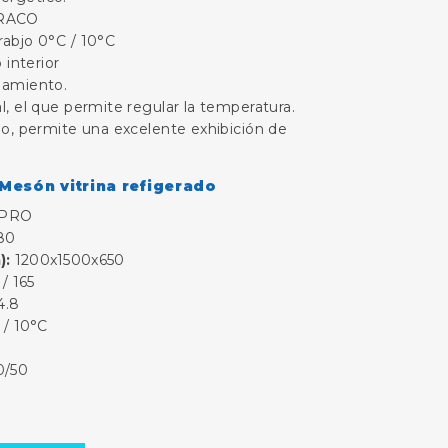
RACO
rabjo 0°C / 10°C
 interior
ñamiento.
l, el que permite regular la temperatura.
ño, permite una excelente exhibición de
 Mesón vitrina refigerado
0PRO
80
):
1200x1500x650
/ 165
4.8
 / 10°C
0
0/50