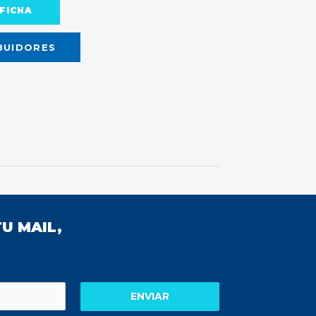
FICHA
BUIDORES
U MAIL,
ENVIAR