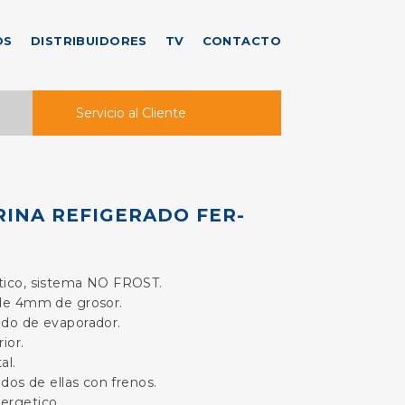
OS
DISTRIBUIDORES
TV
CONTACTO
Servicio al Cliente
RINA REFIGERADO FER-
tico, sistema NO FROST.
de 4mm de grosor.
do de evaporador.
ior.
al.
 dos de ellas con frenos.
ergetico.