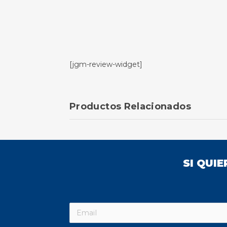
[jgm-review-widget]
Productos Relacionados
SI QUI