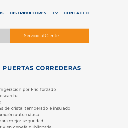
OS
DISTRIBUIDORES
TV
CONTACTO
Servicio al Cliente
R PUERTAS CORREDERAS
rigeración por Frío forzado
 escarcha.
l.
s de cristal temperado e insulado.
ración automático.
 para mejor seguridad.
r y en cenefa publicitaria.