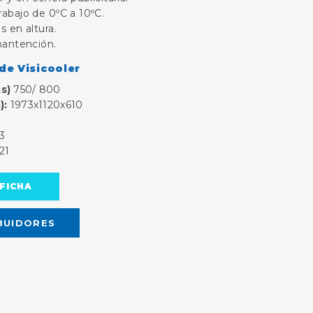
abajo de 0ºC a 10ºC.
s en altura.
mantención.
 de Visicooler
s)
750/ 800
):
1973x1120x610
3
21
FICHA
BUIDORES