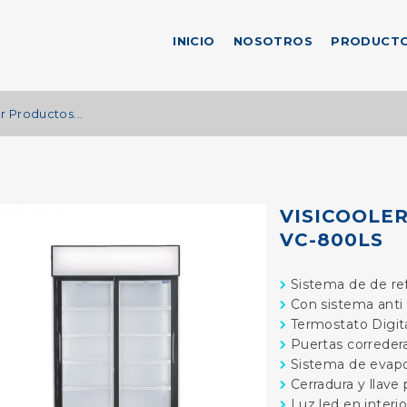
INICIO
NOSOTROS
PRODUCT
VISICOOLE
VC-800LS
Sistema de de ref
Con sistema anti
Termostato Digita
Puertas corredera
Sistema de evapo
Cerradura y llave
Luz led en interio