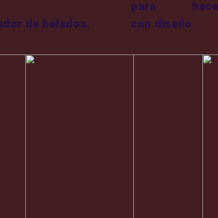
para hacer 
dor de helados.
con diseño