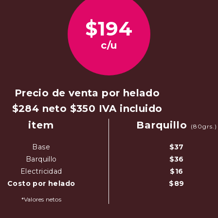
$194
c/u
Precio de venta por helado
$284 neto
$350 IVA incluido
item
Barquillo
(80grs.)
Base
$37
Barquillo
$36
Electricidad
$16
Costo por helado
$89
*Valores netos